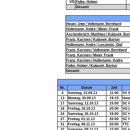
V/5
Falke, Holger
Gesamt
Heuer, Uwe / Volkmann, Bernhard
Hollemann, Andre / Meier, Frank
Aschenbroich, Matthias / Kulasek, Bar
Franz, Karsten / Kulasek, Bartos
Hollemann, Andre / Leszinski, Olaf
Franz, Karsten / Volkmann, Bernhard
Franz, Karsten / Meier, Frank
Franz, Karsten / Hollemann, Andre
Falke, Holger / Kulasek, Bartos
Gesamt
Nr.
Datum
Zeit
4
Sonntag, 15.09.13
11:00
SV A
13
Montag, 30.09.13
19:15
Hann
17
Samstag, 12.10.13
15:00
SC H
18
Freitag, 18.10.13
20:00
SG 
24
Samstag, 26.10.13
19:00
SC H
27
Freitag, 01.11.13
20:00
SC H
31
Freitag, 08.11.13
20:00
TTC 
32
Samstag, 09.11.13
15:00
SC H