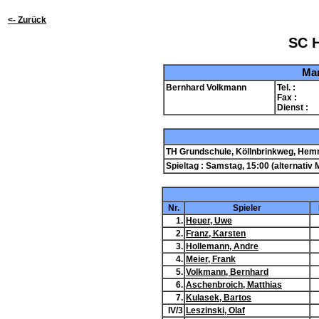
<- Zurück
SC H
Man
Bernhard Volkmann
Tel. :
Fax :
Dienst :
TH Grundschule, Köllnbrinkweg, He
Spieltag : Samstag, 15:00 (alternativ 
Nr.
Spieler
1.
Heuer, Uwe
2.
Franz, Karsten
3.
Hollemann, Andre
4.
Meier, Frank
5.
Volkmann, Bernhard
6.
Aschenbroich, Matthias
7.
Kulasek, Bartos
IV/3
Leszinski, Olaf