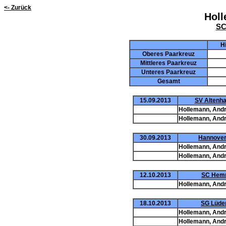
<- Zurück
Holl
SC
H
Oberes Paarkreuz
Mittleres Paarkreuz
Unteres Paarkreuz
Gesamt
15.09.2013
SV Altenhag
Hollemann, Andr
Hollemann, Andr
30.09.2013
Hannover 
Hollemann, Andr
Hollemann, Andr
12.10.2013
SC Hemm
Hollemann, Andr
18.10.2013
SG Lüder
Hollemann, Andr
Hollemann, Andr