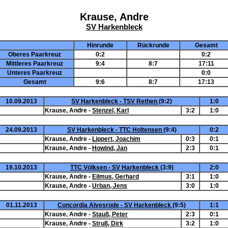
Krause, Andre
SV Harkenbleck
Hinrunde
Rückrunde
Gesamt
Oberes Paarkreuz
0:2
0:2
Mittleres Paarkreuz
9:4
8:7
17:11
Unteres Paarkreuz
0:0
Gesamt
9:6
8:7
17:13
10.09.2013
SV Harkenbleck - TSV Rethen
(9:2)
1:0
Krause, Andre -
Stenzel, Karl
3:2
1:0
24.09.2013
SV Harkenbleck - TTC Holtensen
(9:4)
0:2
Krause, Andre -
Lippert, Joachim
0:3
0:1
Krause, Andre -
Howind, Jan
2:3
0:1
19.10.2013
TTC Völksen - SV Harkenbleck
(3:9)
2:0
Krause, Andre -
Eilmus, Gerhard
3:1
1:0
Krause, Andre -
Urban, Jens
3:0
1:0
01.11.2013
Concordia Alvesrode - SV Harkenbleck
(9:5)
1:1
Krause, Andre -
Stauß, Peter
2:3
0:1
Krause, Andre -
Struß, Dirk
3:2
1:0