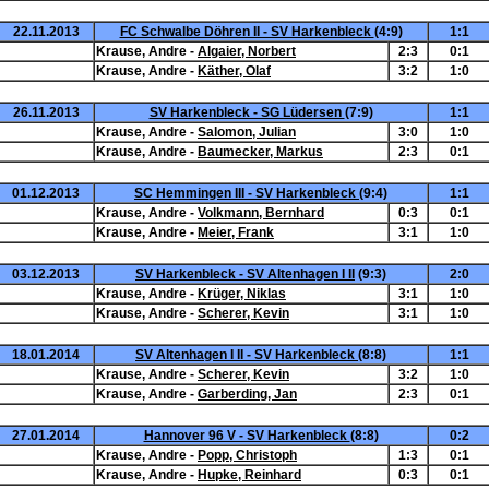
22.11.2013
FC Schwalbe Döhren II - SV Harkenbleck
(4:9)
1:1
Krause, Andre -
Algaier, Norbert
2:3
0:1
Krause, Andre -
Käther, Olaf
3:2
1:0
26.11.2013
SV Harkenbleck - SG Lüdersen
(7:9)
1:1
Krause, Andre -
Salomon, Julian
3:0
1:0
Krause, Andre -
Baumecker, Markus
2:3
0:1
01.12.2013
SC Hemmingen III - SV Harkenbleck
(9:4)
1:1
Krause, Andre -
Volkmann, Bernhard
0:3
0:1
Krause, Andre -
Meier, Frank
3:1
1:0
03.12.2013
SV Harkenbleck - SV Altenhagen I II
(9:3)
2:0
Krause, Andre -
Krüger, Niklas
3:1
1:0
Krause, Andre -
Scherer, Kevin
3:1
1:0
18.01.2014
SV Altenhagen I II - SV Harkenbleck
(8:8)
1:1
Krause, Andre -
Scherer, Kevin
3:2
1:0
Krause, Andre -
Garberding, Jan
2:3
0:1
27.01.2014
Hannover 96 V - SV Harkenbleck
(8:8)
0:2
Krause, Andre -
Popp, Christoph
1:3
0:1
Krause, Andre -
Hupke, Reinhard
0:3
0:1