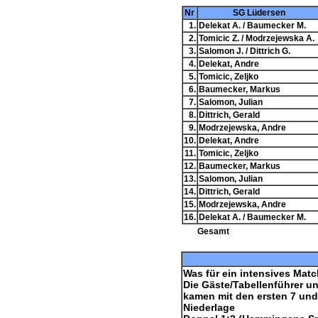
Nr
SG Lüdersen
1.
Delekat A. / Baumecker M.
2.
Tomicic Z. / Modrzejewska A.
3.
Salomon J. / Dittrich G.
4.
Delekat, Andre
5.
Tomicic, Zeljko
6.
Baumecker, Markus
7.
Salomon, Julian
8.
Dittrich, Gerald
9.
Modrzejewska, Andre
10.
Delekat, Andre
11.
Tomicic, Zeljko
12.
Baumecker, Markus
13.
Salomon, Julian
14.
Dittrich, Gerald
15.
Modrzejewska, Andre
16.
Delekat A. / Baumecker M.
Gesamt
Was für ein intensives Mat
Die Gäste/Tabellenführer u
kamen mit den ersten 7 und
Niederlage