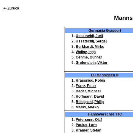
<- Zurück
Mannsc
Germania Grasdorf
1.
Ussatschij, Jurij
2.
Ussatschij, Sergej
3.
Burkhardt, Mirko
4.
Wollny, Ingo
5.
Oehme, Gunnar
6.
Grefenstein, Viktor
FC Bennigsen III
1.
Hrassnigg, Robin
2.
Franz, Peter
3.
Bader, Michael
4.
Hoffmann, David
5.
Bolognesi, Philip
6.
Marini, Marko
Hannoverscher TTC
1.
Petersenn, Olaf
2.
Paulus, Lars
3.
Krämer, Stefan