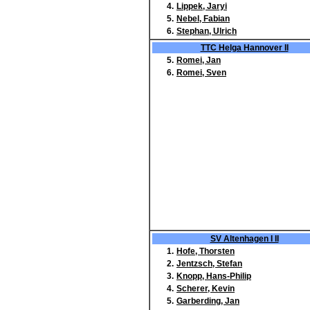
4.
Lippek, Jaryi
5.
Nebel, Fabian
6.
Stephan, Ulrich
TTC Helga Hannover II
5.
Romei, Jan
6.
Romei, Sven
SV Altenhagen I II
1.
Hofe, Thorsten
2.
Jentzsch, Stefan
3.
Knopp, Hans-Philip
4.
Scherer, Kevin
5.
Garberding, Jan