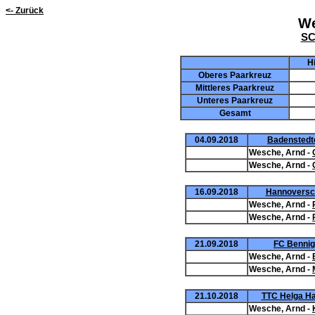
<- Zurück
We
SC
H
Oberes Paarkreuz
Mittleres Paarkreuz
Unteres Paarkreuz
Gesamt
04.09.2018
Badenstedte
Wesche, Arnd -
Wesche, Arnd -
16.09.2018
Hannoversch
Wesche, Arnd -
Wesche, Arnd -
21.09.2018
FC Bennigs
Wesche, Arnd -
Wesche, Arnd -
21.10.2018
TTC Helga Ha
Wesche, Arnd -