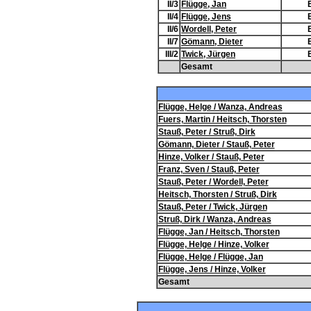
II/3
Flügge, Jan
II/4
Flügge, Jens
II/6
Wordell, Peter
II/7
Gömann, Dieter
III/2
Twick, Jürgen
Gesamt
Flügge, Helge / Wanza, Andreas
Fuers, Martin / Heitsch, Thorsten
Stauß, Peter / Struß, Dirk
Gömann, Dieter / Stauß, Peter
Hinze, Volker / Stauß, Peter
Franz, Sven / Stauß, Peter
Stauß, Peter / Wordell, Peter
Heitsch, Thorsten / Struß, Dirk
Stauß, Peter / Twick, Jürgen
Struß, Dirk / Wanza, Andreas
Flügge, Jan / Heitsch, Thorsten
Flügge, Helge / Hinze, Volker
Flügge, Helge / Flügge, Jan
Flügge, Jens / Hinze, Volker
Gesamt