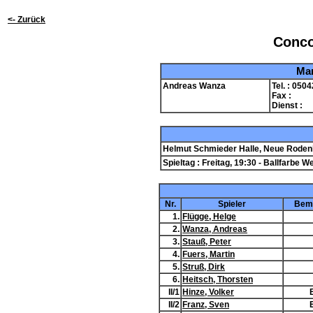
<- Zurück
Conco
Man
Andreas Wanza
Tel. : 050
Fax :
Dienst :
Helmut Schmieder Halle, Neue Rode
Spieltag : Freitag, 19:30 - Ballfarbe W
Nr.
Spieler
Bem
1.
Flügge, Helge
2.
Wanza, Andreas
3.
Stauß, Peter
4.
Fuers, Martin
5.
Struß, Dirk
6.
Heitsch, Thorsten
II/1
Hinze, Volker
II/2
Franz, Sven