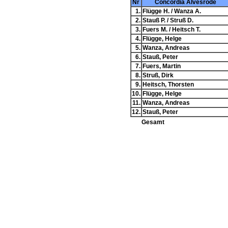
Nr
Concordia Alvesrode
1.
Flügge H. / Wanza A.
2.
Stauß P. / Struß D.
3.
Fuers M. / Heitsch T.
4.
Flügge, Helge
5.
Wanza, Andreas
6.
Stauß, Peter
7.
Fuers, Martin
8.
Struß, Dirk
9.
Heitsch, Thorsten
10.
Flügge, Helge
11.
Wanza, Andreas
12.
Stauß, Peter
Gesamt