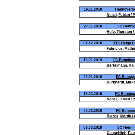
16.11.2018
Hannoversc
Nebel, Fabian / 
27.11.2018
FC Bennigs
Hofe, Thorsten /
01.12.2018
TTC Helga Ha
Fabricius, Mathis
18.01.2019
FC Bennigsen
Bertelmann, Kai 
29.01.2019
FC Bennigs
Burkhardt, Mirko 
19.02.2019
FC Bennigs
Nebel, Fabian / 
05.03.2019
FC Bennigse
Blazek, Martin /
09.03.2019
SC Hemming
Gottschlich, Pau