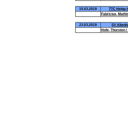
15.03.2019
TTC Helga H
Fabricius, Mathis
23.03.2019
SV Altenha
Hofe, Thorsten /