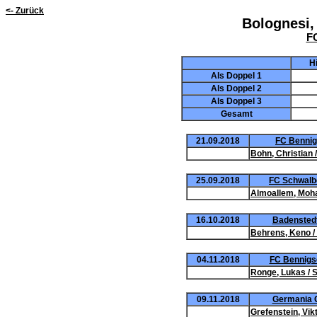
<- Zurück
Bolognesi, 
FC
H
Als Doppel 1
Als Doppel 2
Als Doppel 3
Gesamt
21.09.2018
FC Bennigs
Bohn, Christian
25.09.2018
FC Schwalbe
Almoallem, Moh
16.10.2018
Badenstedte
Behrens, Keno /
04.11.2018
FC Bennigse
Ronge, Lukas / 
09.11.2018
Germania G
Grefenstein, Vikt