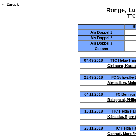
<- Zurück
Ronge, Lu
TTC
H
Als Doppel 1
Als Doppel 2
Als Doppel 3
Gesamt
07.09.2018
TTC Helga Hann
Cirksena, Karste
21.09.2018
FC Schwalbe 
Almoallem, Moh
04.11.2018
FC Bennigse
Bolognesi, Philip
16.11.2018
TTC Helga Han
Könecke, Björn 
23.11.2018
TTC Helga Ha
Conradi, Marc / 