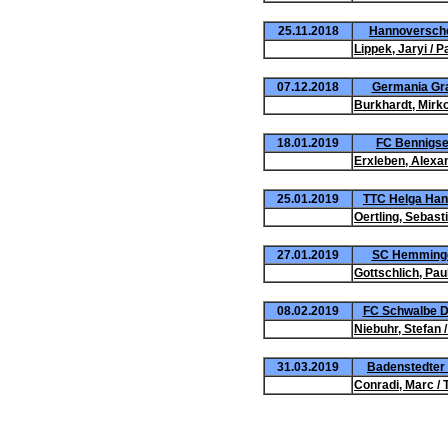
25.11.2018
Hannoversche
Lippek, Jaryi / P
07.12.2018
Germania Gra
Burkhardt, Mirko 
18.01.2019
FC Bennigsen
Erxleben, Alexan
25.01.2019
TTC Helga Han
Oertling, Sebasti
27.01.2019
SC Hemmingen
Gottschlich, Pau
08.02.2019
FC Schwalbe Dö
Niebuhr, Stefan 
31.03.2019
Badenstedter S
Conradi, Marc / 