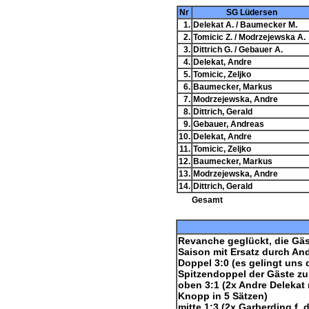
Nr
SG Lüdersen
1.
Delekat A. / Baumecker M.
2.
Tomicic Z. / Modrzejewska A.
3.
Dittrich G. / Gebauer A.
4.
Delekat, Andre
5.
Tomicic, Zeljko
6.
Baumecker, Markus
7.
Modrzejewska, Andre
8.
Dittrich, Gerald
9.
Gebauer, Andreas
10.
Delekat, Andre
11.
Tomicic, Zeljko
12.
Baumecker, Markus
13.
Modrzejewska, Andre
14.
Dittrich, Gerald
Gesamt
Revanche geglückt, die Gäste
Saison mit Ersatz durch An
Doppel 3:0 (es gelingt uns
Spitzendoppel der Gäste zu
oben 3:1 (2x Andre Delekat n
Knopp in 5 Sätzen)
mitte 1:3 (2x Garberding f.