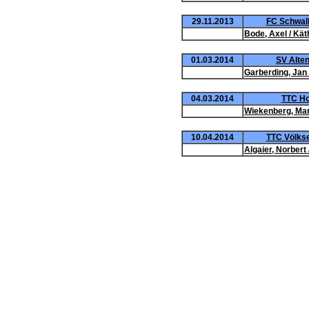
29.11.2013
FC Schwalb
Bode, Axel / Käth
01.03.2014
SV Alten
Garberding, Jan 
04.03.2014
TTC Ho
Wiekenberg, Mart
10.04.2014
TTC Völkse
Algaier, Norbert