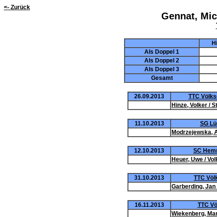
<- Zurück
Gennat, Mic
H
Als Doppel 1
Als Doppel 2
Als Doppel 3
Gesamt
26.09.2013
TTC Völks
Hinze, Volker / S
11.10.2013
SG Lü
Modrzejewska, An
12.10.2013
SC Hemm
Heuer, Uwe / Vo
31.10.2013
TTC Völk
Garberding, Jan 
16.11.2013
TTC Vö
Wiekenberg, Mart