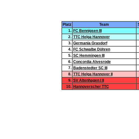
Platz
Team
1.
FC Bennigsen III
2.
TTC Helga Hannover
3.
Germania Grasdorf
4.
FC Schwalbe Döhren
5.
SC Hemmingen III
6.
Concordia Alvesrode
7.
Badenstedter SC III
8.
TTC Helga Hannover II
9.
SV Altenhagen I II
10.
Hannoverscher TTC