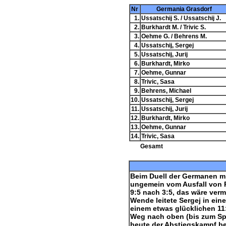
Nr
Germania Grasdorf
1.
Ussatschij S. / Ussatschij J.
2.
Burkhardt M. / Trivic S.
3.
Oehme G. / Behrens M.
4.
Ussatschij, Sergej
5.
Ussatschij, Jurij
6.
Burkhardt, Mirko
7.
Oehme, Gunnar
8.
Trivic, Sasa
9.
Behrens, Michael
10.
Ussatschij, Sergej
11.
Ussatschij, Jurij
12.
Burkhardt, Mirko
13.
Oehme, Gunnar
14.
Trivic, Sasa
Gesamt
Beim Duell der Germanen mi
ungemein vom Ausfall von Pe
9:5 nach 3:5, das wäre ver
Wende leitete Sergej in eine
einem etwas glücklichen 11
Weg nach oben (bis zum Spie
heute der Abstiegskampf beg