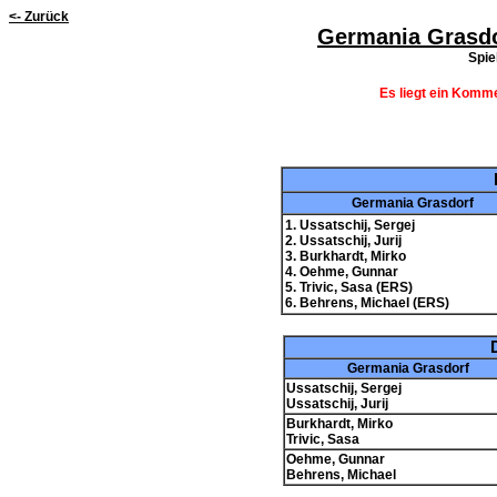
<- Zurück
Germania Grasd
Spie
Es liegt ein Komme
Germania Grasdorf
1. Ussatschij, Sergej
2. Ussatschij, Jurij
3. Burkhardt, Mirko
4. Oehme, Gunnar
5. Trivic, Sasa (ERS)
6. Behrens, Michael (ERS)
Germania Grasdorf
Ussatschij, Sergej
Ussatschij, Jurij
Burkhardt, Mirko
Trivic, Sasa
Oehme, Gunnar
Behrens, Michael