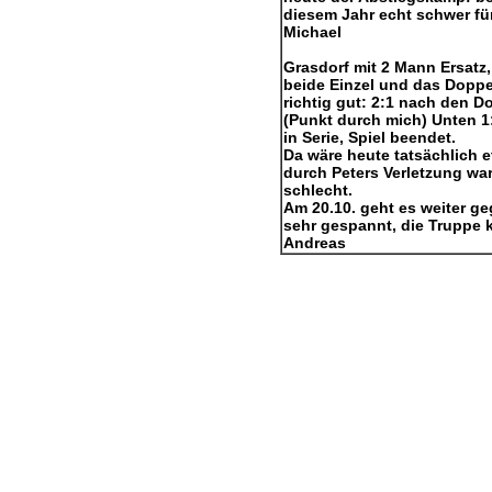
diesem Jahr echt schwer für
Michael
Grasdorf mit 2 Mann Ersatz,
beide Einzel und das Doppel
richtig gut: 2:1 nach den Do
(Punkt durch mich) Unten 1
in Serie, Spiel beendet.
Da wäre heute tatsächlich 
durch Peters Verletzung wa
schlecht.
Am 20.10. geht es weiter g
sehr gespannt, die Truppe 
Andreas