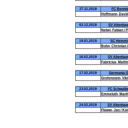
27.11.2018
FC Bennigs
Hoffmann, David
02.12.2018
SV Altenhag
Nebel, Fabian / 
19.01.2019
SC Hemminge
Bohn, Christian
16.02.2019
SV Altenhage
Fabricius, Mathis
17.02.2019
Germania Gr
Grefenstein, Vikt
23.02.2019
FC Schwalbe 
Emmeluth, Manfr
24.02.2019
SV Altenhage
Flügge, Jan / Kö