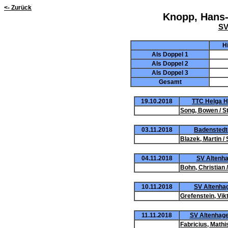
<- Zurück
Knopp, Hans-P
SV
H
Als Doppel 1
Als Doppel 2
Als Doppel 3
Gesamt
19.10.2018
TTC Helga Ha
Song, Bowen / S
03.11.2018
Badenstedter
Blazek, Martin /
04.11.2018
SV Altenhag
Bohn, Christian
10.11.2018
SV Altenhag
Grefenstein, Vikt
11.11.2018
SV Altenhagen
Fabricius, Mathis